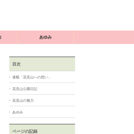
力
あゆみ
目次
連載「花見山への想い」
花見山公園日記
花見山の魅力
あゆみ
ページの記録