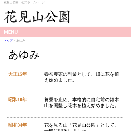
花見山公園 公式ホームページ
MENU
トップ
» あゆみ
あゆみ
大正15年
養蚕農家の副業として、畑に花を植
え始めました。
昭和10年
養蚕を止め、本格的に自宅前の雑木
山を開墾し花木を植え始めました。
昭和34年
花を見る山「花見山公園」として、
一般に開放しました。